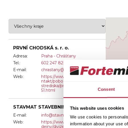
PRVNÍ CHODSKÁ s. r. o.
Adresa:
Praha - Chrášťany
Tel.:
602 247 825
E-mail:
chrastany@chodska.cz
Web:
https://www.chodska.cz/ko
ntakt/pobocky-a-
strediska/praha-chrastany-
Consent
51.html
STAVMAT STAVEBNINY a.s.
This website uses cookies
E-mail:
info@stavmat.cz
We use cookies to personalis
Web:
https://www.stavmat.cz/pro
information about your use of
dejny/divize-strechy