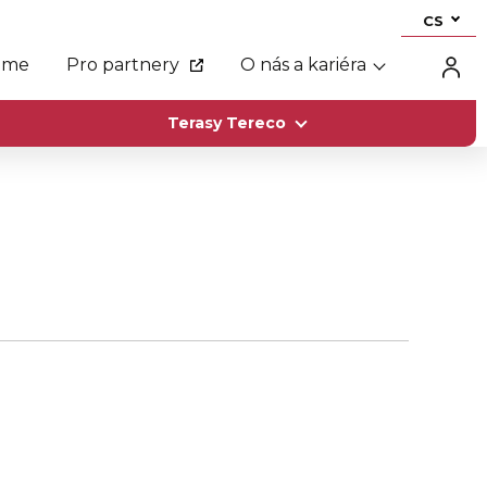
CS
eme
Pro partnery
O nás a kariéra
Terasy Tereco