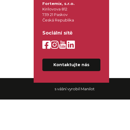
Fortemix, s.r.o.
Kirilovova 812
739 21 Paskov
Česká Republika
Sociální sítě
Kontaktujte nás
s vášní vyrobil Manilot