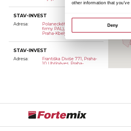
other information that you’ve
STAV-INVEST
Adresa:
Polaneckého 931/12 (vedle
Deny
firmy PAL), Praha-9 Kbely,
Praha-Kbely
STAV-INVEST
Adresa:
Františka Diviše 771, Praha-
10 Uhříněves, Praha-
Uhříněves
STAV-INVEST
Adresa:
K Austisu 680, Praha 5 –
Slivenec, Praha-Slivenec
Coleman S.I. a.s.
Adresa:
Loket
Tel.:
317 866 057