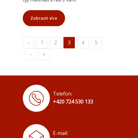
Zobrazit více
‹
1
2
3
4
5
›
»
Telefon:
+420 724 530 133
E-mail: