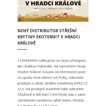
NOVÝ DISTRIBUTOR STŘEŠNÍ
KRYTINY EKOTERNIT V HRADCI
KRÁLOVÉ
STAVEBNINY odlišujícíse se nejen přístupem,
ale i kvalitou materiálů. Na samotném okraji
Hradce Králové, kousek od intenzivních prací
na sjezdu nové dálnice od Prahy, naleznete
prodejnu a sklad, zkrátka stavebniny BPAS.CZ
s.r.o. Na prodejně stavebnin také naleznete
FASÁDNÍ A MÍCHACÍ CENTRUM, kde s Vámi
zaměstnanci proberou výběr barev, vhodný
typ materiálu a rádi s Vámi