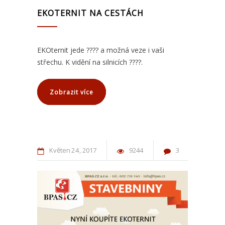
EKOTERNIT NA CESTÁCH
EKOternit jede ???? a možná veze i vaši
střechu. K vidění na silnicích ????.
Zobrazit více
Květen
24
2017
9244
3