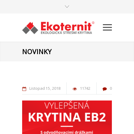
NOVINKY
Listopad
15
2018
11742
0