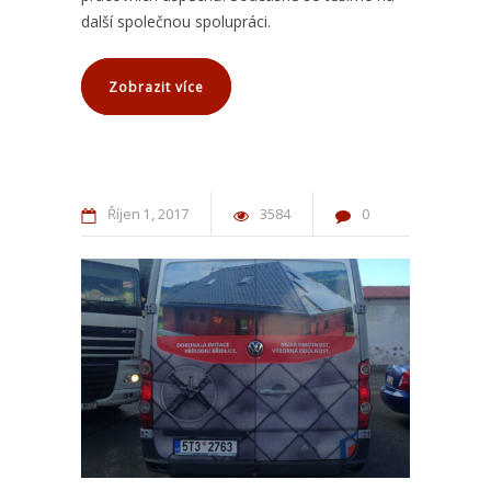
další společnou spolupráci.
Zobrazit více
Říjen
1
2017
3584
0