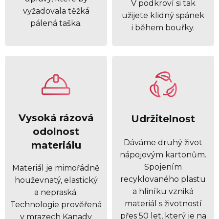
V podkroví si tak
vyžadovala těžká
užijete klidný spánek
pálená taška.
i během bouřky.
Vysoká rázová
Udržitelnost
odolnost
Dáváme druhý život
materiálu
nápojovým kartonům.
Spojením
Materiál je mimořádně
recyklovaného plastu
houževnatý, elastický
a hliníku vzniká
a nepraská.
materiál s životností
Technologie prověřená
přes 50 let, který je na
v mrazech Kanady