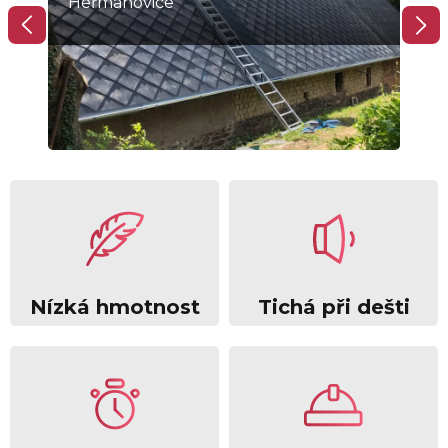
Heřmanovice
Lip
Nízká hmotnost
Tichá při dešti