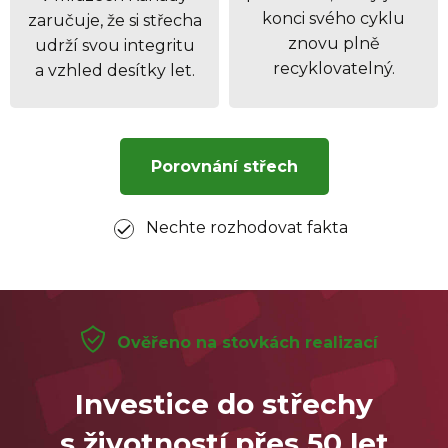
konci svého cyklu
zaručuje, že si střecha
znovu plně
udrží svou integritu
recyklovatelný.
a vzhled desítky let.
Porovnání střech
Nechte rozhodovat fakta
Ověřeno na stovkách realizací
Investice do střechy
s životností přes 50 let