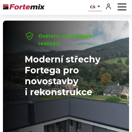
CS
Ověřeno na stovkách
realizací
Moderní střechy
Fortega pro
novostavby
i rekonstrukce