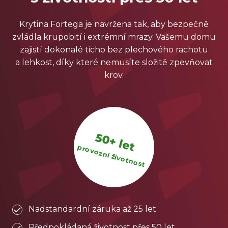
Krytina Fortega je navržena tak, aby bezpečně
zvládla krupobití i extrémní mrazy. Vašemu domu
zajistí dokonalé ticho bez plechového rachotu
a lehkost, díky které nemusíte složitě zpevňovat
krov.
50+ let
provozní životnost
Nadstandardní záruka až 25 let
Předpokládaná životnost přes 50 let