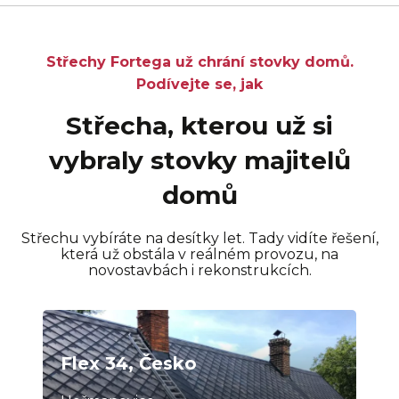
Střechy Fortega už chrání stovky domů.
Podívejte se, jak
Střecha, kterou už si
vybraly stovky majitelů
domů
Střechu vybíráte na desítky let. Tady vidíte řešení,
která už obstála v reálném provozu, na
novostavbách i rekonstrukcích.
Flex 34, Česko
Fl