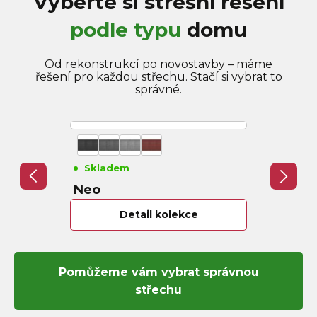
Vyberte si střešní řešení
podle typu
domu
Od rekonstrukcí po novostavby – máme
řešení pro každou střechu. Stačí si vybrat to
správné.
Skladem
Skladem
Neo
Flex 34
Detail kolekce
Det
Pomůžeme vám vybrat správnou
střechu