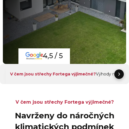
4,5 / 5
V čem jsou střechy Fortega výjimečné?
Výhody naší stř
V čem jsou střechy Fortega výjimečné?
Navrženy do náročných
klimatických podmínek