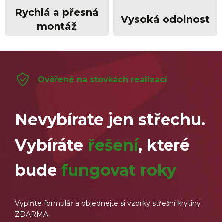
Rychlá a přesná
Vysoká odolnost
montáž
Ověřené na stovkách realizací
Nevybírate jen střechu.
Vybíráte
řešení
, které
bude
fungovat roky
Vyplňte formulář a objednejte si vzorky střešní krytiny
ZDARMA.