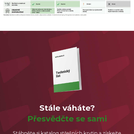
Stále váháte?
Přesvědčte se sami
Stáhněte si katalog střešních krytin a získejte