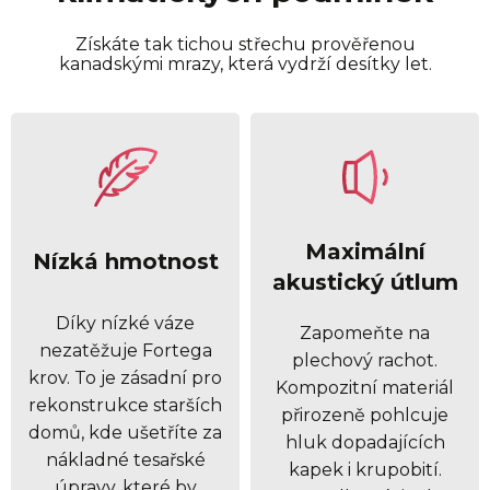
Získáte tak tichou střechu prověřenou
kanadskými mrazy, která vydrží desítky let.
Maximální
Nízká hmotnost
akustický útlum
Díky nízké váze
Zapomeňte na
nezatěžuje Fortega
plechový rachot.
krov. To je zásadní pro
Kompozitní materiál
rekonstrukce starších
přirozeně pohlcuje
domů, kde ušetříte za
hluk dopadajících
nákladné tesařské
kapek i krupobití.
úpravy, které by