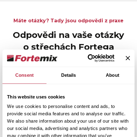
Máte otázky? Tady jsou odpovědi z praxe
Odpovědi na vaše otázky
o střechách Fortega
Výběr střechy není malé rozhodnutí. Tohle jsou
otázky, které řeší většina lidí před realizací.
Consent
Details
About
Jaká je záruka na střechy Fortega?
This website uses cookies
We use cookies to personalise content and ads, to
provide social media features and to analyse our traffic.
Na řady
Flex34, Flex41 a Tradition
je
We also share information about your use of our site with
poskytována záruka
22 let
. Na
our social media, advertising and analytics partners who
velkoformátovou krytinu
Fortega Neo
je
may combine it with other information that you’ve