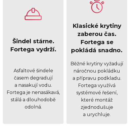
Klasické krytiny
zaberou čas.
Šindel stárne.
Fortega se
Fortega vydrží.
pokládá snadno.
Běžné krytiny vyžadují
Asfaltové šindele
náročnou pokládku
časem degradují
a přípravu podkladu.
a nasakují vodu.
Fortega využívá
Fortega je nenasákavá,
systémové řešení,
stálá a dlouhodobě
které montáž
odolná.
zjednodušuje
a urychluje.