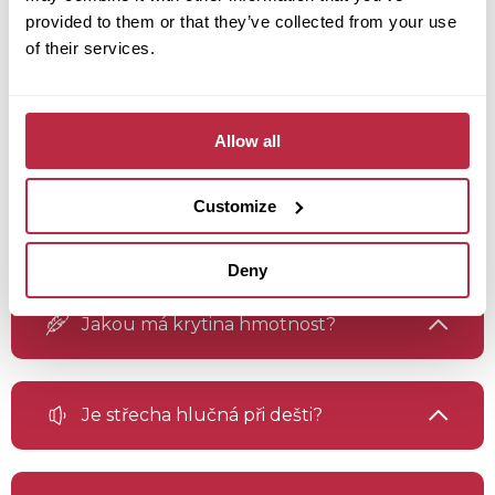
záruka 25 let. Předpokládaná životnost je
provided to them or that they’ve collected from your use
více než
50 let
.
of their services.
Allow all
Jaký je minimální sklon střechy?
Customize
Zvládnu montáž sám?
Deny
Jakou má krytina hmotnost?
Je střecha hlučná při dešti?