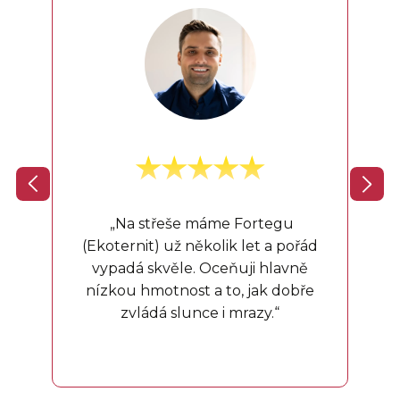
„Př
hla
„Na střeše máme Fortegu
při
(Ekoternit) už několik let a pořád
vypadá skvěle. Oceňuji hlavně
nízkou hmotnost a to, jak dobře
zvládá slunce i mrazy.“